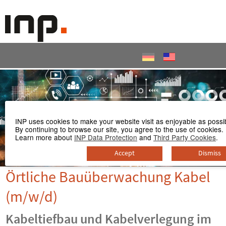
Accesskey
Accesskey
Accesskey
Navigate to content
Go to main menu
Go to search
[3]
[2]
[1]
INP uses cookies to make your website visit as enjoyable as possi
By continuing to browse our site, you agree to the use of cookies.
Learn more about
INP Data Protection
and
Third Party Cookies
.
Accept
Dismiss
Örtliche Bauüberwachung Kabel
(m/w/d)
Kabeltiefbau und Kabelverlegung im