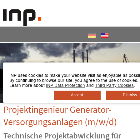
Accesskey
Accesskey
Accesskey
Navigate to content
Go to main menu
Go to search
[3]
[2]
[1]
INP uses cookies to make your website visit as enjoyable as possi
By continuing to browse our site, you agree to the use of cookies.
Learn more about
INP Data Protection
and
Third Party Cookies
.
Accept
Dismiss
Projektingenieur Generator-
Versorgungsanlagen (m/w/d)
Technische Projektabwicklung für